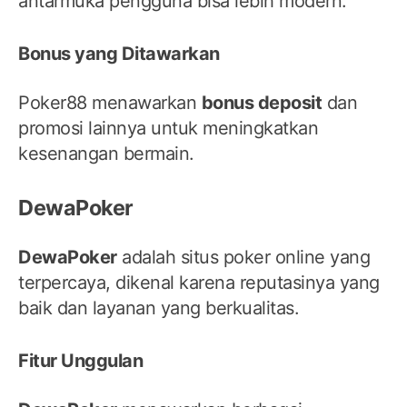
antarmuka pengguna bisa lebih modern.
Bonus yang Ditawarkan
Poker88 menawarkan
bonus deposit
dan
promosi lainnya untuk meningkatkan
kesenangan bermain.
DewaPoker
DewaPoker
adalah situs poker online yang
terpercaya, dikenal karena reputasinya yang
baik dan layanan yang berkualitas.
Fitur Unggulan