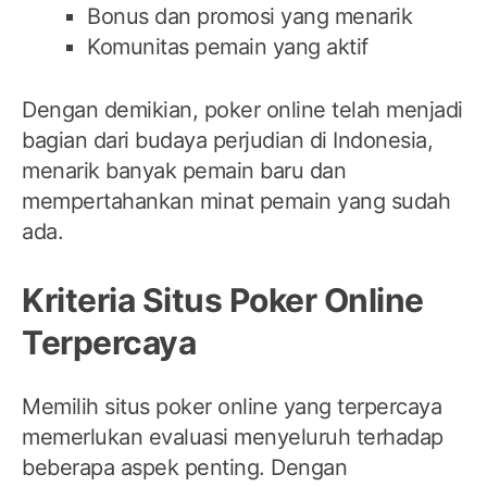
Bonus dan promosi yang menarik
Komunitas pemain yang aktif
Dengan demikian, poker online telah menjadi
bagian dari budaya perjudian di Indonesia,
menarik banyak pemain baru dan
mempertahankan minat pemain yang sudah
ada.
Kriteria Situs Poker Online
Terpercaya
Memilih situs poker online yang terpercaya
memerlukan evaluasi menyeluruh terhadap
beberapa aspek penting. Dengan