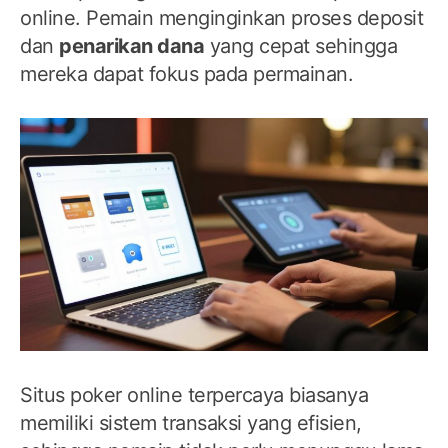
online. Pemain menginginkan proses deposit
dan
penarikan dana
yang cepat sehingga
mereka dapat fokus pada permainan.
Situs poker online terpercaya biasanya
memiliki sistem transaksi yang efisien,