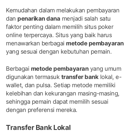
Kemudahan dalam melakukan pembayaran
dan
penarikan dana
menjadi salah satu
faktor penting dalam memilih situs poker
online terpercaya. Situs yang baik harus
menawarkan berbagai
metode pembayaran
yang sesuai dengan kebutuhan pemain.
Berbagai
metode pembayaran
yang umum
digunakan termasuk
transfer bank
lokal, e-
wallet, dan pulsa. Setiap metode memiliki
kelebihan dan kekurangan masing-masing,
sehingga pemain dapat memilih sesuai
dengan preferensi mereka.
Transfer Bank Lokal