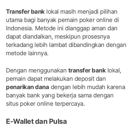
Transfer bank
lokal masih menjadi pilihan
utama bagi banyak pemain poker online di
Indonesia. Metode ini dianggap aman dan
dapat diandalkan, meskipun prosesnya
terkadang lebih lambat dibandingkan dengan
metode lainnya.
Dengan menggunakan
transfer bank
lokal,
pemain dapat melakukan deposit dan
penarikan dana
dengan lebih mudah karena
banyak bank yang bekerja sama dengan
situs poker online terpercaya.
E-Wallet dan Pulsa