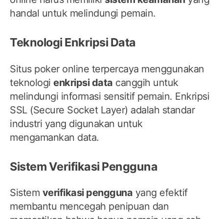
handal untuk melindungi pemain.
Teknologi Enkripsi Data
Situs poker online terpercaya menggunakan
teknologi
enkripsi data
canggih untuk
melindungi informasi sensitif pemain. Enkripsi
SSL (Secure Socket Layer) adalah standar
industri yang digunakan untuk
mengamankan data.
Sistem Verifikasi Pengguna
Sistem
verifikasi pengguna
yang efektif
membantu mencegah penipuan dan