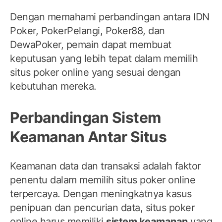
Dengan memahami perbandingan antara IDN
Poker, PokerPelangi, Poker88, dan
DewaPoker, pemain dapat membuat
keputusan yang lebih tepat dalam memilih
situs poker online yang sesuai dengan
kebutuhan mereka.
Perbandingan Sistem
Keamanan Antar Situs
Keamanan data dan transaksi adalah faktor
penentu dalam memilih situs poker online
terpercaya. Dengan meningkatnya kasus
penipuan dan pencurian data, situs poker
online harus memiliki
sistem keamanan
yang