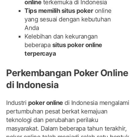
online
terkemuka di Indonesia
Tips memilih situs poker
online
yang sesuai dengan kebutuhan
Anda
Kelebihan dan kekurangan
beberapa
situs poker online
terpercaya
Perkembangan Poker Online
di Indonesia
Industri
poker online
di Indonesia mengalami
pertumbuhan pesat berkat kemajuan
teknologi dan perubahan perilaku
masyarakat. Dalam beberapa tahun terakhir,