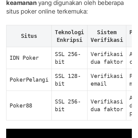
keamanan
yang digunakan oleh beberapa
situs poker online terkemuka:
Teknologi
Sistem
Pe
Situs
Enkripsi
Verifikasi
SSL 256-
Verifikasi
Al
IDN Poker
bit
dua faktor
ca
SSL 128-
Verifikasi
Pe
PokerPelangi
bit
email
ma
Al
SSL 256-
Verifikasi
Poker88
da
bit
dua faktor
pe