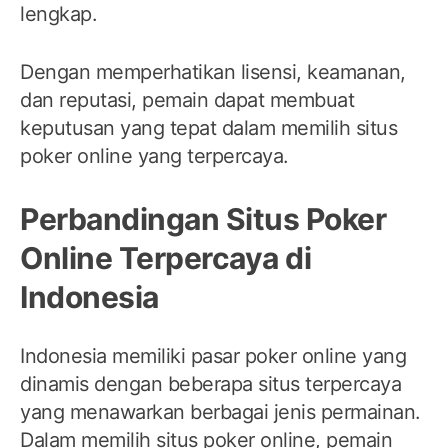
lengkap.
Dengan memperhatikan lisensi, keamanan,
dan reputasi, pemain dapat membuat
keputusan yang tepat dalam memilih situs
poker online yang terpercaya.
Perbandingan Situs Poker
Online Terpercaya di
Indonesia
Indonesia memiliki pasar poker online yang
dinamis dengan beberapa situs terpercaya
yang menawarkan berbagai jenis permainan.
Dalam memilih situs poker online, pemain