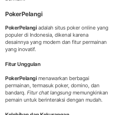
PokerPelangi
PokerPelangi
adalah situs poker online yang
populer di Indonesia, dikenal karena
desainnya yang modern dan fitur permainan
yang inovatif.
Fitur Unggulan
PokerPelangi
menawarkan berbagai
permainan, termasuk poker, domino, dan
bandarq.
Fitur chat langsung
memungkinkan
pemain untuk berinteraksi dengan mudah.
Kelebihan dan Kekurangan