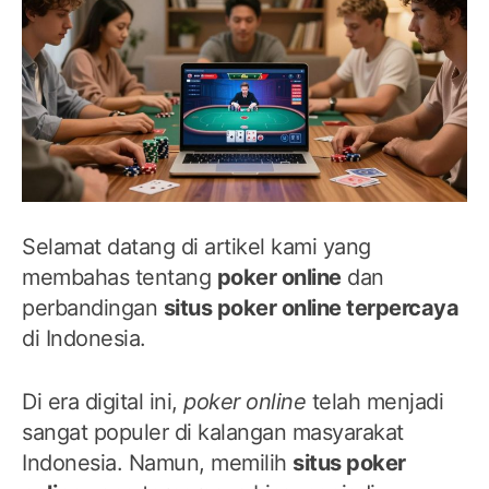
Selamat datang di artikel kami yang
membahas tentang
poker online
dan
perbandingan
situs poker online terpercaya
di Indonesia.
Di era digital ini,
poker online
telah menjadi
sangat populer di kalangan masyarakat
Indonesia. Namun, memilih
situs poker