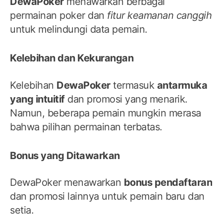
DewaPoker
menawarkan berbagai
permainan poker dan
fitur keamanan canggih
untuk melindungi data pemain.
Kelebihan dan Kekurangan
Kelebihan
DewaPoker
termasuk
antarmuka
yang intuitif
dan promosi yang menarik.
Namun, beberapa pemain mungkin merasa
bahwa pilihan permainan terbatas.
Bonus yang Ditawarkan
DewaPoker menawarkan
bonus pendaftaran
dan promosi lainnya untuk pemain baru dan
setia.