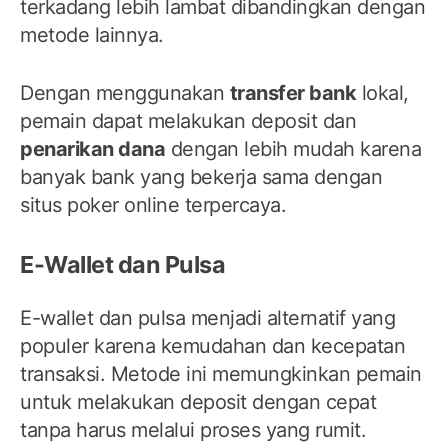
terkadang lebih lambat dibandingkan dengan
metode lainnya.
Dengan menggunakan
transfer bank
lokal,
pemain dapat melakukan deposit dan
penarikan dana
dengan lebih mudah karena
banyak bank yang bekerja sama dengan
situs poker online terpercaya.
E-Wallet dan Pulsa
E-wallet dan pulsa menjadi alternatif yang
populer karena kemudahan dan kecepatan
transaksi. Metode ini memungkinkan pemain
untuk melakukan deposit dengan cepat
tanpa harus melalui proses yang rumit.