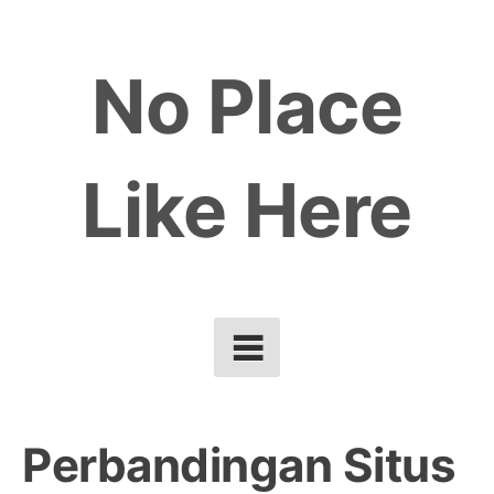
Skip
to
No Place
content
Like Here
Perbandingan Situs