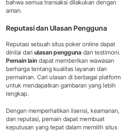
bahwa semua transaksi dilakukan dengan
aman.
Reputasi dan Ulasan Pengguna
Reputasi sebuah situs poker online dapat
dinilai dari
ulasan pengguna
dan testimoni.
Pemain lain
dapat memberikan wawasan
berharga tentang kualitas layanan dan
permainan. Cari ulasan di berbagai platform
untuk mendapatkan gambaran yang lebih
lengkap.
Dengan memperhatikan lisensi, keamanan,
dan reputasi, pemain dapat membuat
keputusan yang tepat dalam memilih situs