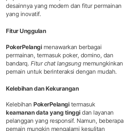
desainnya yang modern dan fitur permainan
yang inovatif.
Fitur Unggulan
PokerPelangi
menawarkan berbagai
permainan, termasuk poker, domino, dan
bandarq.
Fitur chat langsung
memungkinkan
pemain untuk berinteraksi dengan mudah.
Kelebihan dan Kekurangan
Kelebihan
PokerPelangi
termasuk
keamanan data yang tinggi
dan layanan
pelanggan yang responsif. Namun, beberapa
pemain mungkin mengalami kesulitan