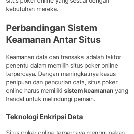
situs poker online yang sesuai dengan
kebutuhan mereka.
Perbandingan Sistem
Keamanan Antar Situs
Keamanan data dan transaksi adalah faktor
penentu dalam memilih situs poker online
terpercaya. Dengan meningkatnya kasus
penipuan dan pencurian data, situs poker
online harus memiliki
sistem keamanan
yang
handal untuk melindungi pemain.
Teknologi Enkripsi Data
Situs poker online terpercaya menggunakan