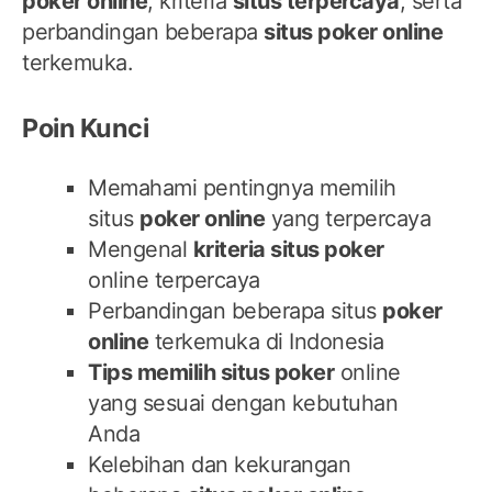
poker online
, kriteria
situs terpercaya
, serta
perbandingan beberapa
situs poker online
terkemuka.
Poin Kunci
Memahami pentingnya memilih
situs
poker online
yang terpercaya
Mengenal
kriteria situs poker
online terpercaya
Perbandingan beberapa situs
poker
online
terkemuka di Indonesia
Tips memilih situs poker
online
yang sesuai dengan kebutuhan
Anda
Kelebihan dan kekurangan