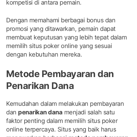
kompetisi di antara pemain.
Dengan memahami berbagai bonus dan
promosi yang ditawarkan, pemain dapat
membuat keputusan yang lebih tepat dalam
memilih situs poker online yang sesuai
dengan kebutuhan mereka.
Metode Pembayaran dan
Penarikan Dana
Kemudahan dalam melakukan pembayaran
dan
penarikan dana
menjadi salah satu
faktor penting dalam memilih situs poker
online terpercaya. Situs yang baik harus