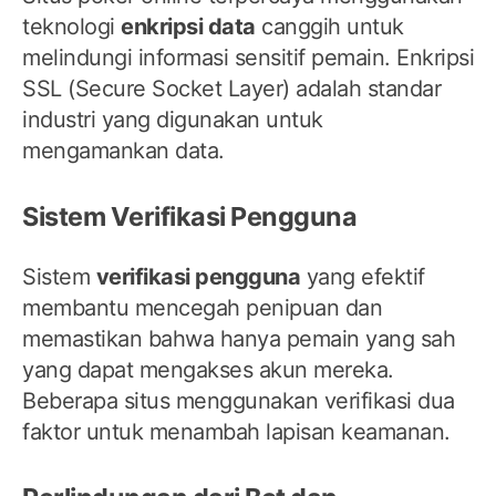
teknologi
enkripsi data
canggih untuk
melindungi informasi sensitif pemain. Enkripsi
SSL (Secure Socket Layer) adalah standar
industri yang digunakan untuk
mengamankan data.
Sistem Verifikasi Pengguna
Sistem
verifikasi pengguna
yang efektif
membantu mencegah penipuan dan
memastikan bahwa hanya pemain yang sah
yang dapat mengakses akun mereka.
Beberapa situs menggunakan verifikasi dua
faktor untuk menambah lapisan keamanan.