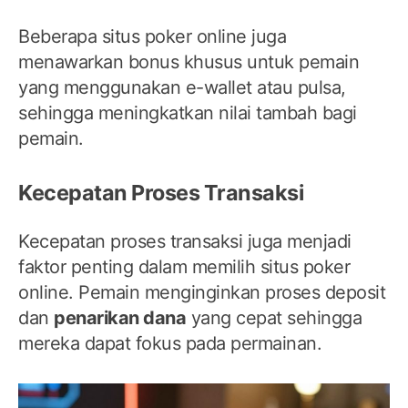
Beberapa situs poker online juga
menawarkan bonus khusus untuk pemain
yang menggunakan e-wallet atau pulsa,
sehingga meningkatkan nilai tambah bagi
pemain.
Kecepatan Proses Transaksi
Kecepatan proses transaksi juga menjadi
faktor penting dalam memilih situs poker
online. Pemain menginginkan proses deposit
dan
penarikan dana
yang cepat sehingga
mereka dapat fokus pada permainan.