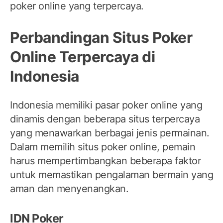
poker online yang terpercaya.
Perbandingan Situs Poker
Online Terpercaya di
Indonesia
Indonesia memiliki pasar poker online yang
dinamis dengan beberapa situs terpercaya
yang menawarkan berbagai jenis permainan.
Dalam memilih situs poker online, pemain
harus mempertimbangkan beberapa faktor
untuk memastikan pengalaman bermain yang
aman dan menyenangkan.
IDN Poker