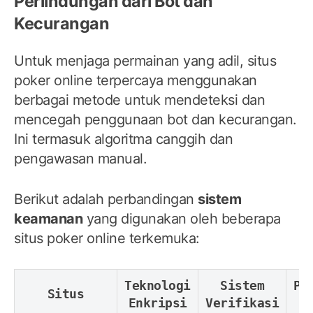
Perlindungan dari Bot dan
Kecurangan
Untuk menjaga permainan yang adil, situs
poker online terpercaya menggunakan
berbagai metode untuk mendeteksi dan
mencegah penggunaan bot dan kecurangan.
Ini termasuk algoritma canggih dan
pengawasan manual.
Berikut adalah perbandingan
sistem
keamanan
yang digunakan oleh beberapa
situs poker online terkemuka:
Teknologi
Sistem
Pe
Situs
Enkripsi
Verifikasi