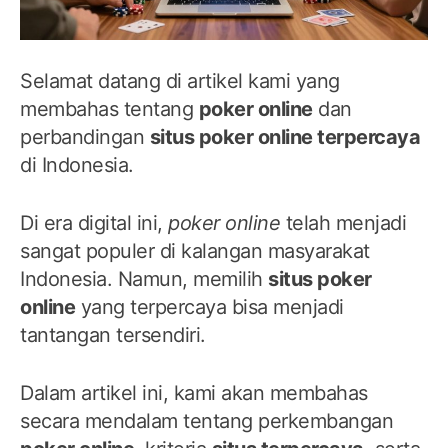
Selamat datang di artikel kami yang
membahas tentang
poker online
dan
perbandingan
situs poker online terpercaya
di Indonesia.
Di era digital ini,
poker online
telah menjadi
sangat populer di kalangan masyarakat
Indonesia. Namun, memilih
situs poker
online
yang terpercaya bisa menjadi
tantangan tersendiri.
Dalam artikel ini, kami akan membahas
secara mendalam tentang perkembangan