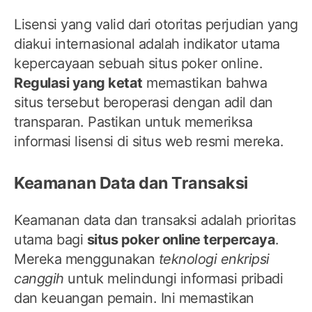
Lisensi yang valid dari otoritas perjudian yang
diakui internasional adalah indikator utama
kepercayaan sebuah situs poker online.
Regulasi yang ketat
memastikan bahwa
situs tersebut beroperasi dengan adil dan
transparan. Pastikan untuk memeriksa
informasi lisensi di situs web resmi mereka.
Keamanan Data dan Transaksi
Keamanan data dan transaksi adalah prioritas
utama bagi
situs poker online terpercaya
.
Mereka menggunakan
teknologi enkripsi
canggih
untuk melindungi informasi pribadi
dan keuangan pemain. Ini memastikan