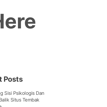
Here
t Posts
 Sisi Psikologis Dan
 Balik Situs Tembak
e