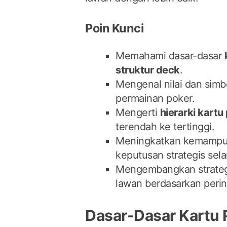
Poin Kunci
Memahami dasar-dasar
struktur deck
.
Mengenal nilai dan simb
permainan poker.
Mengerti
hierarki kartu
terendah ke tertinggi.
Meningkatkan kemamp
keputusan strategis sel
Mengembangkan strateg
lawan berdasarkan perin
Dasar-Dasar Kartu 