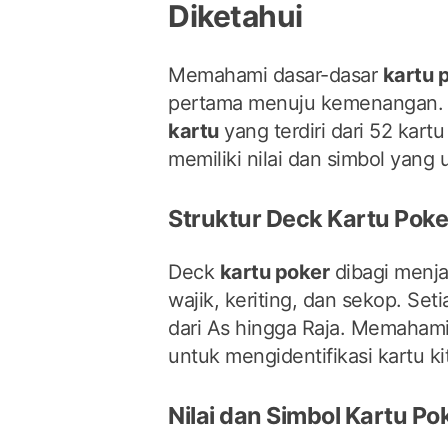
Diketahui
Memahami dasar-dasar
kartu 
pertama menuju kemenangan.
kartu
yang terdiri dari 52 kartu
memiliki nilai dan simbol yang 
Struktur Deck Kartu Poke
Deck
kartu poker
dibagi menjad
wajik, keriting, dan sekop. Seti
dari As hingga Raja. Memaham
untuk mengidentifikasi kartu ki
Nilai dan Simbol Kartu Po