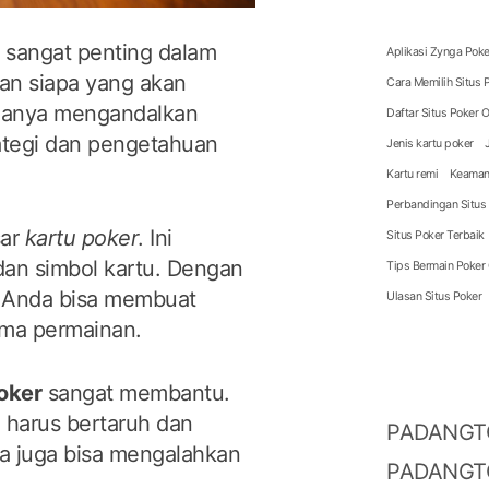
sangat penting dalam
Aplikasi Zynga Poke
an siapa yang akan
Cara Memilih Situs 
 hanya mengandalkan
Daftar Situs Poker O
rategi dan pengetahuan
Jenis kartu poker
Kartu remi
Keamana
Perbandingan Situs
sar
kartu poker
. Ini
Situs Poker Terbaik
, dan simbol kartu. Dengan
Tips Bermain Poker 
 Anda bisa membuat
Ulasan Situs Poker
ama permainan.
oker
sangat membantu.
 harus bertaruh dan
PADANGT
a juga bisa mengalahkan
PADANGT