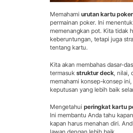
Memahami
urutan kartu poker
permainan poker. Ini menentuk
memenangkan pot. Kita tidak
keberuntungan, tetapi juga st
tentang kartu.
Kita akan membahas dasar-da
termasuk
struktur deck
, nilai
memahami konsep-konsep ini,
keputusan yang lebih baik sel
Mengetahui
peringkat kartu p
Ini membantu Anda tahu kapan
kapan harus menahan diri. And
lawan dengan lebih baik.