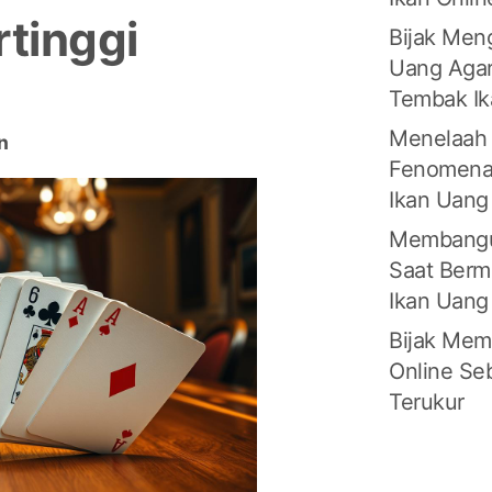
rtinggi
Bijak Men
Uang Agar
Tembak Ik
Menelaah 
n
Fenomena
Ikan Uang 
Membangun
Saat Ber
Ikan Uang 
Bijak Mem
Online Se
Terukur