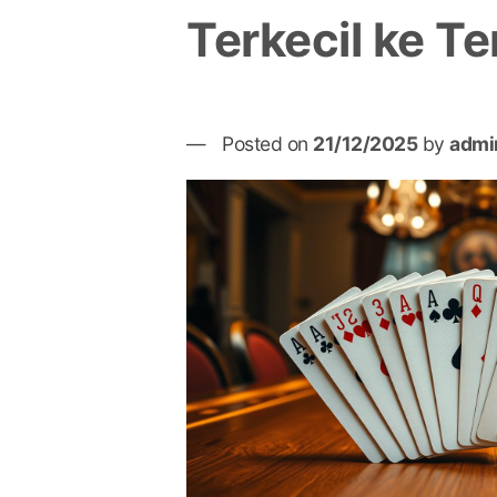
Terkecil ke Te
Posted on
21/12/2025
by
admi