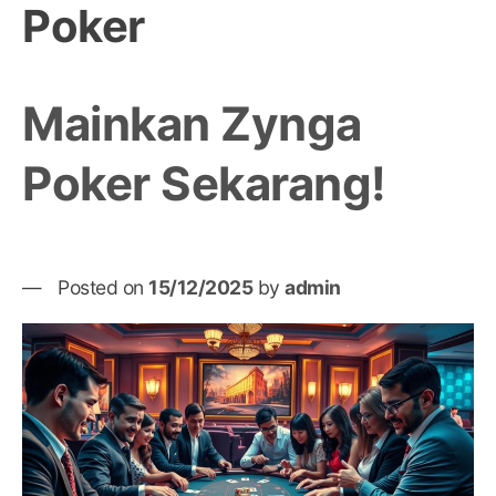
Poker
Mainkan Zynga
Poker Sekarang!
Posted on
15/12/2025
by
admin