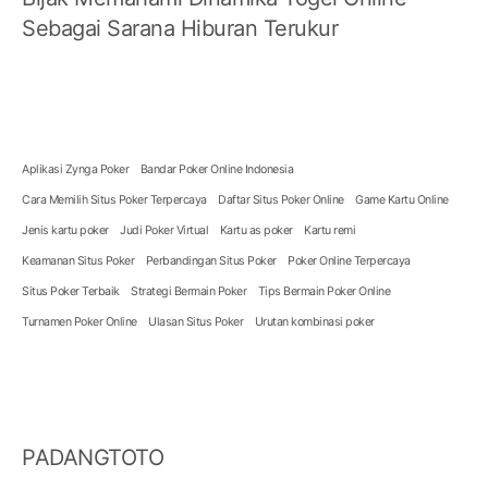
Sebagai Sarana Hiburan Terukur
Aplikasi Zynga Poker
Bandar Poker Online Indonesia
Cara Memilih Situs Poker Terpercaya
Daftar Situs Poker Online
Game Kartu Online
Jenis kartu poker
Judi Poker Virtual
Kartu as poker
Kartu remi
Keamanan Situs Poker
Perbandingan Situs Poker
Poker Online Terpercaya
Situs Poker Terbaik
Strategi Bermain Poker
Tips Bermain Poker Online
Turnamen Poker Online
Ulasan Situs Poker
Urutan kombinasi poker
PADANGTOTO