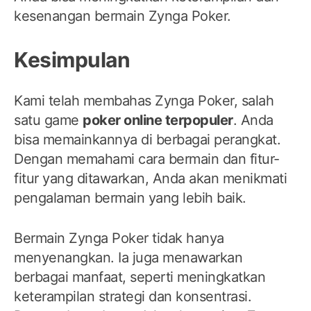
kesenangan bermain Zynga Poker.
Kesimpulan
Kami telah membahas Zynga Poker, salah
satu game
poker online terpopuler
. Anda
bisa memainkannya di berbagai perangkat.
Dengan memahami cara bermain dan fitur-
fitur yang ditawarkan, Anda akan menikmati
pengalaman bermain yang lebih baik.
Bermain Zynga Poker tidak hanya
menyenangkan. Ia juga menawarkan
berbagai manfaat, seperti meningkatkan
keterampilan strategi dan konsentrasi.