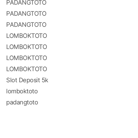
PADANGTOTO
PADANGTOTO
PADANGTOTO
LOMBOKTOTO
LOMBOKTOTO
LOMBOKTOTO
LOMBOKTOTO
Slot Deposit 5k
lomboktoto
padangtoto