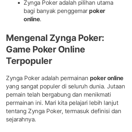
Zynga Poker adalah pilihan utama
bagi banyak penggemar
poker
online
.
Mengenal Zynga Poker:
Game Poker Online
Terpopuler
Zynga Poker adalah permainan
poker online
yang sangat populer di seluruh dunia. Jutaan
pemain telah bergabung dan menikmati
permainan ini. Mari kita pelajari lebih lanjut
tentang Zynga Poker, termasuk definisi dan
sejarahnya.