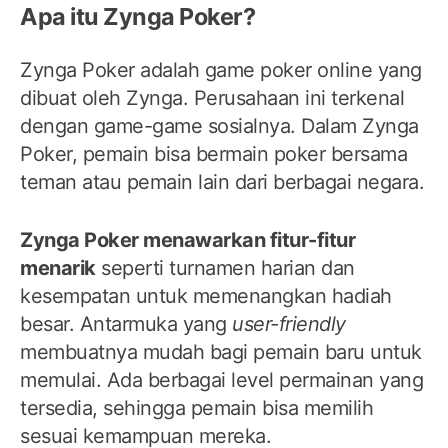
Apa itu Zynga Poker?
Zynga Poker adalah game poker online yang
dibuat oleh Zynga. Perusahaan ini terkenal
dengan game-game sosialnya. Dalam Zynga
Poker, pemain bisa bermain poker bersama
teman atau pemain lain dari berbagai negara.
Zynga Poker menawarkan fitur-fitur
menarik
seperti turnamen harian dan
kesempatan untuk memenangkan hadiah
besar. Antarmuka yang
user-friendly
membuatnya mudah bagi pemain baru untuk
memulai. Ada berbagai level permainan yang
tersedia, sehingga pemain bisa memilih
sesuai kemampuan mereka.