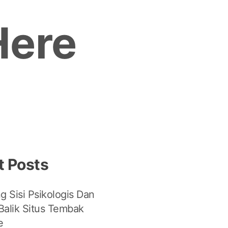
Here
t Posts
 Sisi Psikologis Dan
 Balik Situs Tembak
e