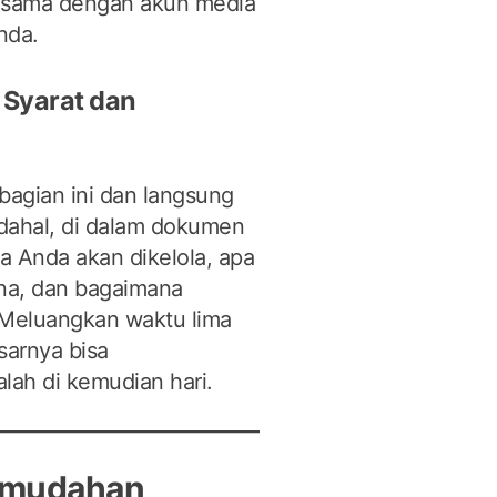
 sama dengan akun media
nda.
 Syarat dan
agian ini dan langsung
dahal, di dalam dokumen
ta Anda akan dikelola, apa
na, dan bagaimana
. Meluangkan waktu lima
sarnya bisa
ah di kemudian hari.
Kemudahan