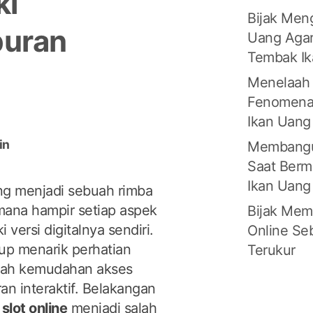
ki
Bijak Men
buran
Uang Agar
Tembak Ik
Menelaah 
Fenomena
Ikan Uang 
in
Membangun
Saat Ber
Ikan Uang 
ng menjadi sebuah rimba
 mana hampir setiap aspek
Bijak Mem
 versi digitalnya sendiri.
Online Se
up menarik perhatian
Terukur
alah kemudahan akses
an interaktif. Belakangan
 slot online
menjadi salah