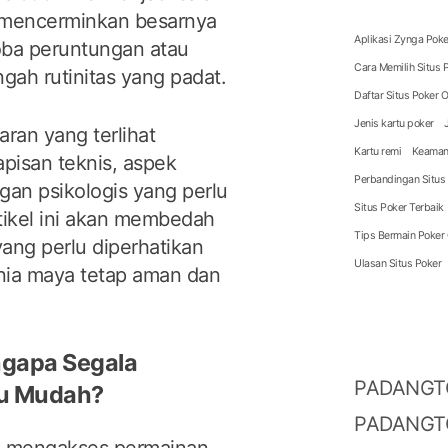
, mencerminkan besarnya
Aplikasi Zynga Poke
ba peruntungan atau
Cara Memilih Situs 
ngah rutinitas yang padat.
Daftar Situs Poker O
Jenis kartu poker
aran yang terlihat
Kartu remi
Keamana
apisan teknis, aspek
Perbandingan Situs
an psikologis yang perlu
Situs Poker Terbaik
tikel ini akan membedah
Tips Bermain Poker 
ang perlu diperhatikan
Ulasan Situs Poker
nia maya tetap aman dan
ngapa Segala
PADANGT
tu Mudah?
PADANGT