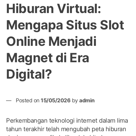
Hiburan Virtual:
Mengapa Situs Slot
Online Menjadi
Magnet di Era
Digital?
Posted on
15/05/2026
by
admin
Perkembangan teknologi internet dalam lima
tahun terakhir telah mengubah peta hiburan