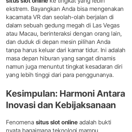
situs slot online
ke tingkat yang lebih
ekstrem. Bayangkan Anda bisa mengenakan
kacamata VR dan seolah-olah berjalan di
dalam sebuah gedung megah di Las Vegas
atau Macau, berinteraksi dengan orang lain,
dan duduk di depan mesin pilihan Anda
tanpa harus keluar dari kamar tidur. Ini adalah
masa depan hiburan yang sangat dinamis
namun juga menuntut tingkat kesadaran diri
yang lebih tinggi dari para penggunanya.
Kesimpulan: Harmoni Antara
Inovasi dan Kebijaksanaan
Fenomena
situs slot online
adalah bukti
nyata bagaimana teknologi mampu