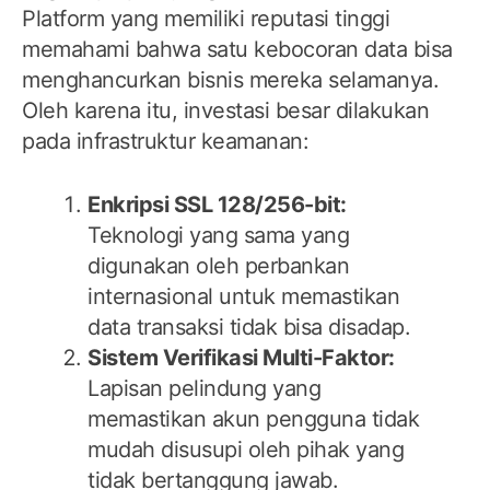
Platform yang memiliki reputasi tinggi
memahami bahwa satu kebocoran data bisa
menghancurkan bisnis mereka selamanya.
Oleh karena itu, investasi besar dilakukan
pada infrastruktur keamanan:
Enkripsi SSL 128/256-bit:
Teknologi yang sama yang
digunakan oleh perbankan
internasional untuk memastikan
data transaksi tidak bisa disadap.
Sistem Verifikasi Multi-Faktor:
Lapisan pelindung yang
memastikan akun pengguna tidak
mudah disusupi oleh pihak yang
tidak bertanggung jawab.