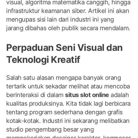
visual, algoritma matematika canggih, hingga
infrastruktur keamanan siber. Artikel ini akan
mengupas sisi lain dari industri ini yang
jarang dibahas oleh publik secara mendalam.
Perpaduan Seni Visual dan
Teknologi Kreatif
Salah satu alasan mengapa banyak orang
tertarik untuk sekadar melihat atau mencoba
berinteraksi di dalam
situs slot online
adalah
kualitas produksinya. Kita tidak lagi berbicara
tentang program sederhana dengan grafis
kotak-kotak. Industri ini sekarang melibatkan
studio pengembang besar yang