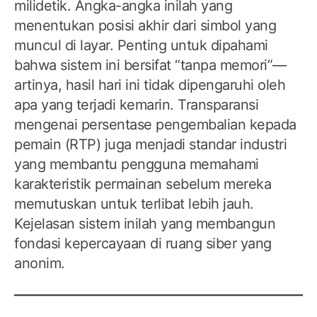
milidetik. Angka-angka inilah yang
menentukan posisi akhir dari simbol yang
muncul di layar. Penting untuk dipahami
bahwa sistem ini bersifat “tanpa memori”—
artinya, hasil hari ini tidak dipengaruhi oleh
apa yang terjadi kemarin. Transparansi
mengenai persentase pengembalian kepada
pemain (RTP) juga menjadi standar industri
yang membantu pengguna memahami
karakteristik permainan sebelum mereka
memutuskan untuk terlibat lebih jauh.
Kejelasan sistem inilah yang membangun
fondasi kepercayaan di ruang siber yang
anonim.